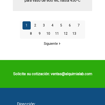
para vaso de 800 ML hasta 450ºC
1
2
3
4
5
6
7
8
9
10
11
12
13
Siguiente
Solicite su cotización: ventas@alquimialab.com
Dirección: