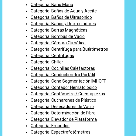
Categoría: Baño María
Categoría: Baños de Agua y Aceite
Categoría: Baños de Ultrasonido
Categoría: Baños y Recirculadores
Categoría: Barras Magnéticas
Categoría: Bombas de Vacío
Categoría: Cámara Climática
Categoría: Centrífuga para Butirómetros
Categoría: Centrífugas
Categoría: Chiller
Categoría: Cocinillas Calefactoras
Categoría: Conductímetro Portátil
Categoría: Cono Segmentación IMHOFF
Categoría: Contador Hematológico
Categoría: Contómetro / Cuentapiezas
Categoría: Cucharones de Plástico
Categoría: Desecadores de Vacío
Categoría: Determinación de Fibra
Categoría: Elevador de Plataforma
Categoría: Embudos
Categoría: Espectrofotómetros