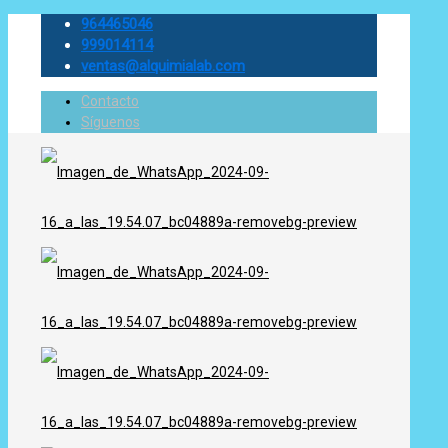
964465046
999014114
ventas@alquimialab.com
Contacto
Síguenos