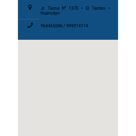
Jr. Tacna N° 1370 – El Tambo –
Huancayo
964465046 / 999014114