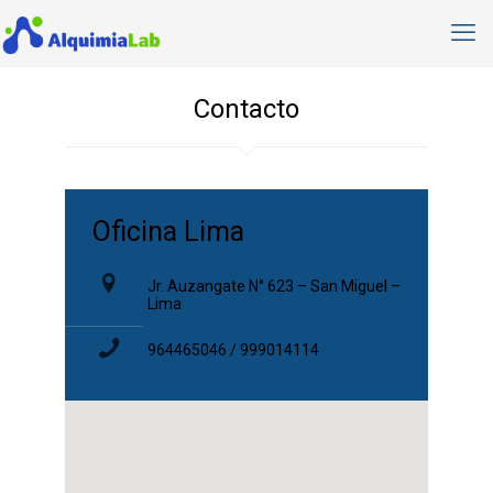
Contacto
Oficina Lima
Jr. Auzangate N° 623 – San Miguel –
Lima
964465046 / 999014114