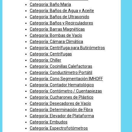
Categoría: Baño María
Categoría: Baños de Agua y Aceite
Categoría: Baños de Ultrasonido
Categoría: Baños y Recirculadores
Categoría: Barras Magnéticas
Categoría: Bombas de Vacío
Categoría: Cámara Climática
Categoría: Centrífuga para Butirómetros
Categoría: Centrífugas
Categoría: Chiller
Categoría: Cocinillas Calefactoras
Categoría: Conductímetro Portátil
Categoría: Cono Segmentación IMHOFF
Categoría: Contador Hematológico
Categoría: Contómetro / Cuentapiezas
Categoría: Cucharones de Plástico
Categoría: Desecadores de Vacío
Categoría: Determinación de Fibra
Categoría: Elevador de Plataforma
Categoría: Embudos
Categoría: Espectrofotómetros