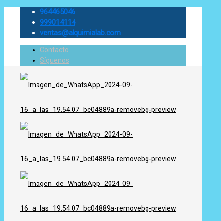
964465046
999014114
ventas@alquimialab.com
Contacto
Síguenos