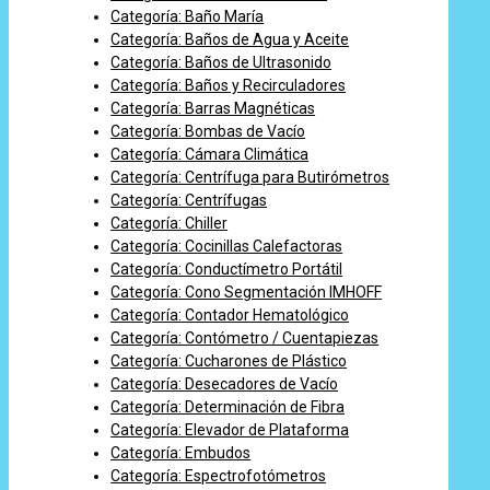
Categoría: Baño María
Categoría: Baños de Agua y Aceite
Categoría: Baños de Ultrasonido
Categoría: Baños y Recirculadores
Categoría: Barras Magnéticas
Categoría: Bombas de Vacío
Categoría: Cámara Climática
Categoría: Centrífuga para Butirómetros
Categoría: Centrífugas
Categoría: Chiller
Categoría: Cocinillas Calefactoras
Categoría: Conductímetro Portátil
Categoría: Cono Segmentación IMHOFF
Categoría: Contador Hematológico
Categoría: Contómetro / Cuentapiezas
Categoría: Cucharones de Plástico
Categoría: Desecadores de Vacío
Categoría: Determinación de Fibra
Categoría: Elevador de Plataforma
Categoría: Embudos
Categoría: Espectrofotómetros