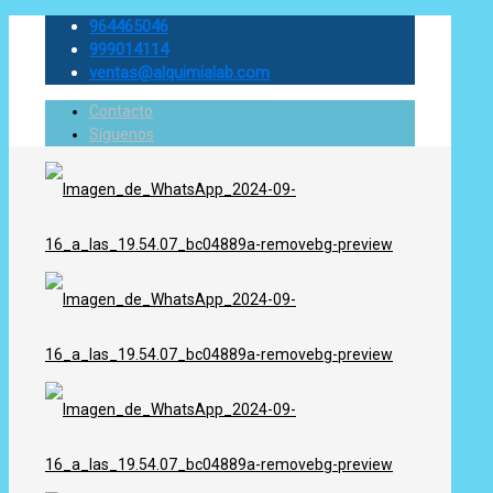
964465046
999014114
ventas@alquimialab.com
Contacto
Síguenos