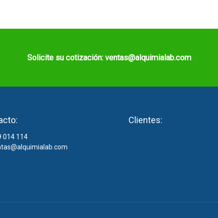
Solicite su cotización: ventas@alquimialab.com
acto:
Clientes:
 014 114
tas@alquimialab.com