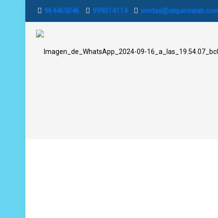
964465046
999014114
ventas@alquimialab.co