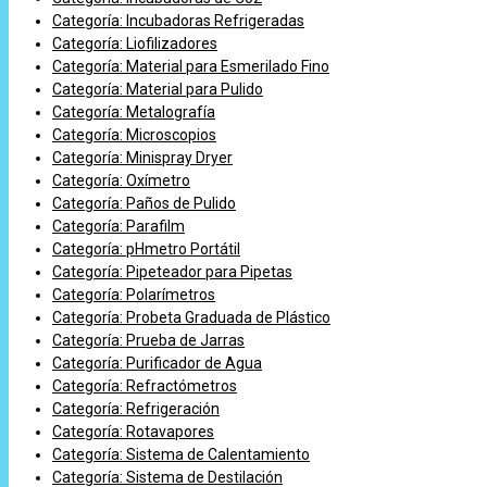
Categoría: Incubadoras Refrigeradas
Categoría: Liofilizadores
Categoría: Material para Esmerilado Fino
Categoría: Material para Pulido
Categoría: Metalografía
Categoría: Microscopios
Categoría: Minispray Dryer
Categoría: Oxímetro
Categoría: Paños de Pulido
Categoría: Parafilm
Categoría: pHmetro Portátil
Categoría: Pipeteador para Pipetas
Categoría: Polarímetros
Categoría: Probeta Graduada de Plástico
Categoría: Prueba de Jarras
Categoría: Purificador de Agua
Categoría: Refractómetros
Categoría: Refrigeración
Categoría: Rotavapores
Categoría: Sistema de Calentamiento
Categoría: Sistema de Destilación