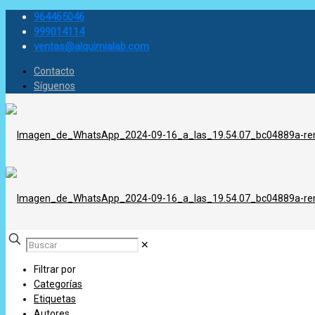
964465046
999014114
ventas@alquimialab.com
Contacto
Síguenos
✕
Filtrar por
Categorías
Etiquetas
Autores