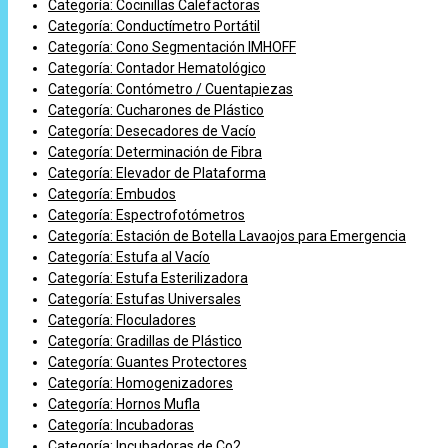
Categoría: Cocinillas Calefactoras
Categoría: Conductímetro Portátil
Categoría: Cono Segmentación IMHOFF
Categoría: Contador Hematológico
Categoría: Contómetro / Cuentapiezas
Categoría: Cucharones de Plástico
Categoría: Desecadores de Vacío
Categoría: Determinación de Fibra
Categoría: Elevador de Plataforma
Categoría: Embudos
Categoría: Espectrofotómetros
Categoría: Estación de Botella Lavaojos para Emergencia
Categoría: Estufa al Vacío
Categoría: Estufa Esterilizadora
Categoría: Estufas Universales
Categoría: Floculadores
Categoría: Gradillas de Plástico
Categoría: Guantes Protectores
Categoría: Homogenizadores
Categoría: Hornos Mufla
Categoría: Incubadoras
Categoría: Incubadoras de Co2