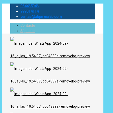
964465046
999014114
ventas@alquimialab.com
Contacto
Síguenos