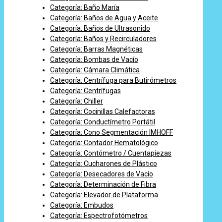
Categoría: Baño María
Categoría: Baños de Agua y Aceite
Categoría: Baños de Ultrasonido
Categoría: Baños y Recirculadores
Categoría: Barras Magnéticas
Categoría: Bombas de Vacío
Categoría: Cámara Climática
Categoría: Centrífuga para Butirómetros
Categoría: Centrífugas
Categoría: Chiller
Categoría: Cocinillas Calefactoras
Categoría: Conductímetro Portátil
Categoría: Cono Segmentación IMHOFF
Categoría: Contador Hematológico
Categoría: Contómetro / Cuentapiezas
Categoría: Cucharones de Plástico
Categoría: Desecadores de Vacío
Categoría: Determinación de Fibra
Categoría: Elevador de Plataforma
Categoría: Embudos
Categoría: Espectrofotómetros