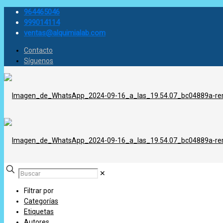
964465046
999014114
ventas@alquimialab.com
Contacto
Síguenos
✕
Filtrar por
Categorías
Etiquetas
Autores