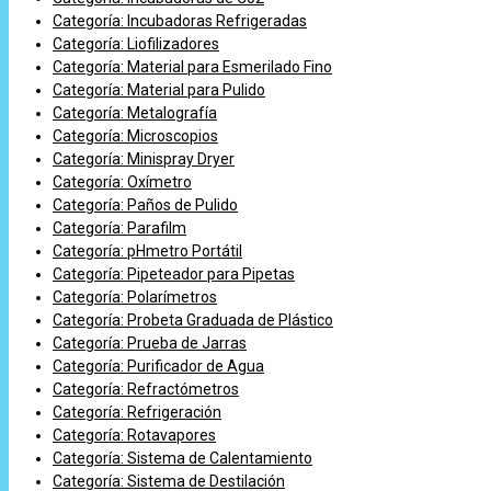
Categoría: Incubadoras Refrigeradas
Categoría: Liofilizadores
Categoría: Material para Esmerilado Fino
Categoría: Material para Pulido
Categoría: Metalografía
Categoría: Microscopios
Categoría: Minispray Dryer
Categoría: Oxímetro
Categoría: Paños de Pulido
Categoría: Parafilm
Categoría: pHmetro Portátil
Categoría: Pipeteador para Pipetas
Categoría: Polarímetros
Categoría: Probeta Graduada de Plástico
Categoría: Prueba de Jarras
Categoría: Purificador de Agua
Categoría: Refractómetros
Categoría: Refrigeración
Categoría: Rotavapores
Categoría: Sistema de Calentamiento
Categoría: Sistema de Destilación