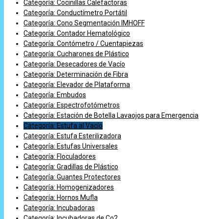
Categoría: Cocinillas Calefactoras
Categoría: Conductímetro Portátil
Categoría: Cono Segmentación IMHOFF
Categoría: Contador Hematológico
Categoría: Contómetro / Cuentapiezas
Categoría: Cucharones de Plástico
Categoría: Desecadores de Vacío
Categoría: Determinación de Fibra
Categoría: Elevador de Plataforma
Categoría: Embudos
Categoría: Espectrofotómetros
Categoría: Estación de Botella Lavaojos para Emergencia
Categoría: Estufa al Vacío
Categoría: Estufa Esterilizadora
Categoría: Estufas Universales
Categoría: Floculadores
Categoría: Gradillas de Plástico
Categoría: Guantes Protectores
Categoría: Homogenizadores
Categoría: Hornos Mufla
Categoría: Incubadoras
Categoría: Incubadoras de Co2