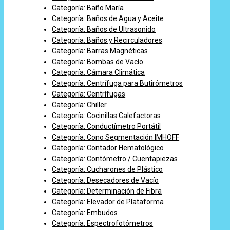
Categoría: Baño María
Categoría: Baños de Agua y Aceite
Categoría: Baños de Ultrasonido
Categoría: Baños y Recirculadores
Categoría: Barras Magnéticas
Categoría: Bombas de Vacío
Categoría: Cámara Climática
Categoría: Centrífuga para Butirómetros
Categoría: Centrífugas
Categoría: Chiller
Categoría: Cocinillas Calefactoras
Categoría: Conductímetro Portátil
Categoría: Cono Segmentación IMHOFF
Categoría: Contador Hematológico
Categoría: Contómetro / Cuentapiezas
Categoría: Cucharones de Plástico
Categoría: Desecadores de Vacío
Categoría: Determinación de Fibra
Categoría: Elevador de Plataforma
Categoría: Embudos
Categoría: Espectrofotómetros