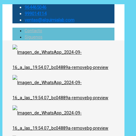
964465046
999014114
ventas@alquimialab.com
Contacto
Síguenos