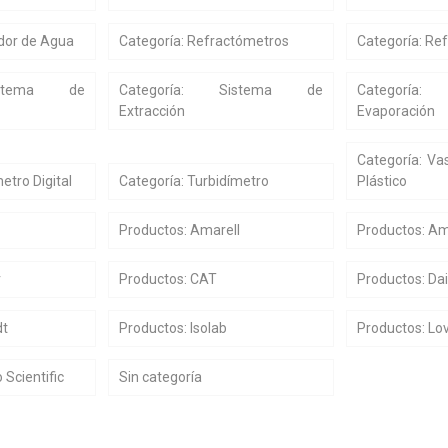
ador de Agua
Categoría: Refractómetros
Categoría: Ref
istema de
Categoría: Sistema de
Categoría
Extracción
Evaporación
Categoría: V
tro Digital
Categoría: Turbidímetro
Plástico
Productos: Amarell
Productos: A
r
Productos: CAT
Productos: Da
dt
Productos: Isolab
Productos: Lo
Scientific
Sin categoría