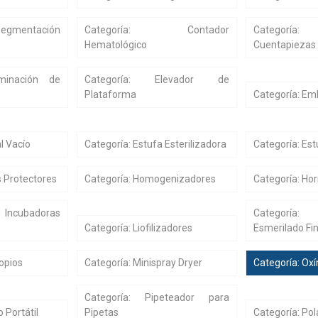
Segmentación
Categoría: Contador
Categoría:
Hematológico
Cuentapiezas
rminación de
Categoría: Elevador de
Plataforma
Categoría: E
l Vacío
Categoría: Estufa Esterilizadora
Categoría: Est
s Protectores
Categoría: Homogenizadores
Categoría: Ho
ncubadoras
Categoría:
Categoría: Liofilizadores
Esmerilado Fi
opios
Categoría: Minispray Dryer
Categoría: Ox
Categoría: Pipeteador para
 Portátil
Pipetas
Categoría: Po