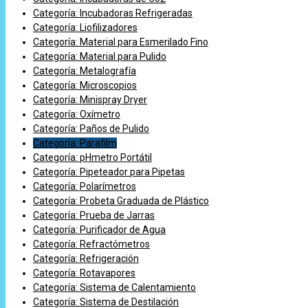
Categoría: Incubadoras Refrigeradas
Categoría: Liofilizadores
Categoría: Material para Esmerilado Fino
Categoría: Material para Pulido
Categoría: Metalografía
Categoría: Microscopios
Categoría: Minispray Dryer
Categoría: Oxímetro
Categoría: Paños de Pulido
Categoría: Parafilm
Categoría: pHmetro Portátil
Categoría: Pipeteador para Pipetas
Categoría: Polarímetros
Categoría: Probeta Graduada de Plástico
Categoría: Prueba de Jarras
Categoría: Purificador de Agua
Categoría: Refractómetros
Categoría: Refrigeración
Categoría: Rotavapores
Categoría: Sistema de Calentamiento
Categoría: Sistema de Destilación