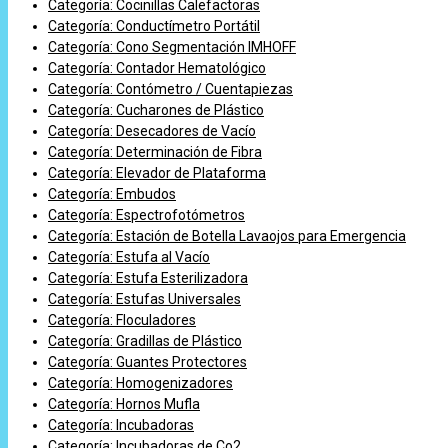
Categoría: Cocinillas Calefactoras
Categoría: Conductímetro Portátil
Categoría: Cono Segmentación IMHOFF
Categoría: Contador Hematológico
Categoría: Contómetro / Cuentapiezas
Categoría: Cucharones de Plástico
Categoría: Desecadores de Vacío
Categoría: Determinación de Fibra
Categoría: Elevador de Plataforma
Categoría: Embudos
Categoría: Espectrofotómetros
Categoría: Estación de Botella Lavaojos para Emergencia
Categoría: Estufa al Vacío
Categoría: Estufa Esterilizadora
Categoría: Estufas Universales
Categoría: Floculadores
Categoría: Gradillas de Plástico
Categoría: Guantes Protectores
Categoría: Homogenizadores
Categoría: Hornos Mufla
Categoría: Incubadoras
Categoría: Incubadoras de Co2