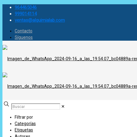
964465046
999014114
ventas@alquimialab.com
Contacto
Síguenos
✕
Filtrar por
Categorías
Etiquetas
Autores