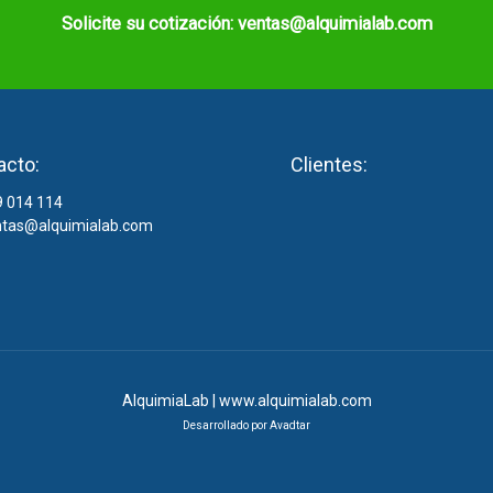
Solicite su cotización: ventas@alquimialab.com
acto:
Clientes:
 014 114
tas@alquimialab.com
AlquimiaLab | www.alquimialab.com
Desarrollado por
Avadtar