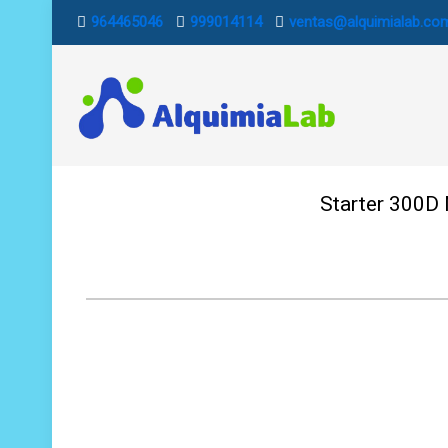
964465046
999014114
ventas@alquimialab.co
Starter 300D