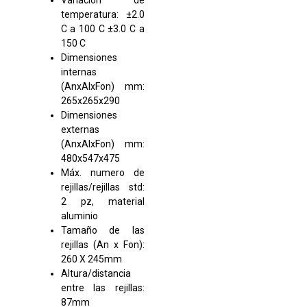
Variación de
temperatura: ±2.0
C a 100 C ±3.0 C a
150 C
Dimensiones
internas
(AnxAlxFon) mm:
265x265x290
Dimensiones
externas
(AnxAlxFon) mm:
480x547x475
Máx. numero de
rejillas/rejillas std:
2 pz, material
aluminio
Tamaño de las
rejillas (An x Fon):
260 X 245mm
Altura/distancia
entre las rejillas:
87mm