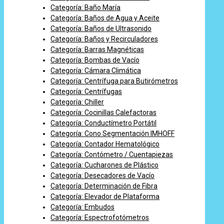
Categoría: Baño María
Categoría: Baños de Agua y Aceite
Categoría: Baños de Ultrasonido
Categoría: Baños y Recirculadores
Categoría: Barras Magnéticas
Categoría: Bombas de Vacío
Categoría: Cámara Climática
Categoría: Centrífuga para Butirómetros
Categoría: Centrífugas
Categoría: Chiller
Categoría: Cocinillas Calefactoras
Categoría: Conductímetro Portátil
Categoría: Cono Segmentación IMHOFF
Categoría: Contador Hematológico
Categoría: Contómetro / Cuentapiezas
Categoría: Cucharones de Plástico
Categoría: Desecadores de Vacío
Categoría: Determinación de Fibra
Categoría: Elevador de Plataforma
Categoría: Embudos
Categoría: Espectrofotómetros