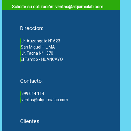
Solicite su cotización: ventas@alquimialab.com
Dirección:
Jr. Auzangate N° 623
San Miguel – LIMA
Jr. Tacna N° 1370
El Tambo - HUANCAYO
Contacto:
999 014 114
ventas@alquimialab.com
Clientes: