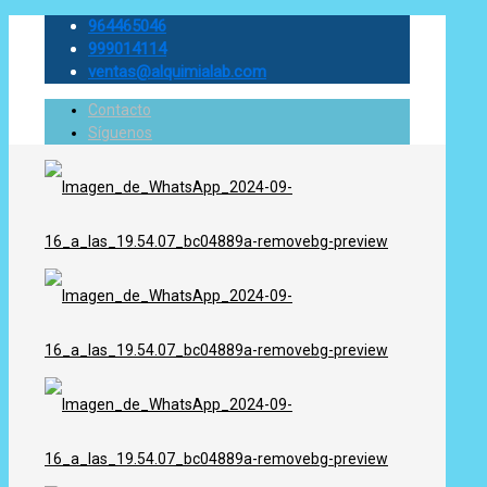
964465046
999014114
ventas@alquimialab.com
Contacto
Síguenos