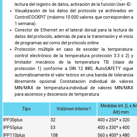
lectura del registro de datos, activación de la función User-ID.
Visualización de los datos del protocolo ya archivados en
ControlCOCKPIT (máximo 10.000 valores que corresponden a
1 semana).
Conector de Ethernet en el lateral dorsal para la lectura de
datos del protocolo, además de para la transmisión y el inicio
de programas así como del protocolo online.
Protección múltiple en caso de exceder la temperatura:
control electrónico de la temperatura protección 3.3 ó 2) y
limitador mecánico de la temperatura TB (clase de
protección 1) conforme a DIN 12 880, AutoSAFETY sigue
automáticamente el valor teórico en una banda de tolerancia
libremente opcional. Constatación individual de valores
MIN/MAX de temperatura.individual de valores MIN/MAX
para ascensos y descensos de temperatura.
Medidas int. (L x A
Tipo
Volúmen interior I
Alt) mm
IPP30plus
32
400 x 250* x 320
IPP55plus
53
400 x 330* x 400
IPP110plus
108
560 x 400* x 480