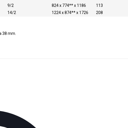
9/2
824 x 774** x 1186
113
14/2
1224 x 874** x 1726
208
ta 38 mm.