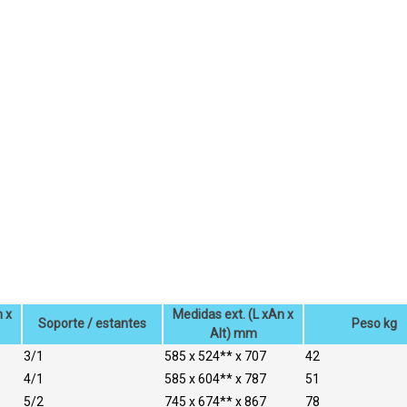
n x
Medidas ext. (L xAn x
Soporte / estantes
Peso kg
Alt) mm
3/1
585 x 524** x 707
42
4/1
585 x 604** x 787
51
5/2
745 x 674** x 867
78