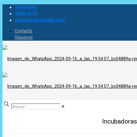
964465046
999014114
ventas@alquimialab.com
Contacto
Síguenos
✕
Incubadoras