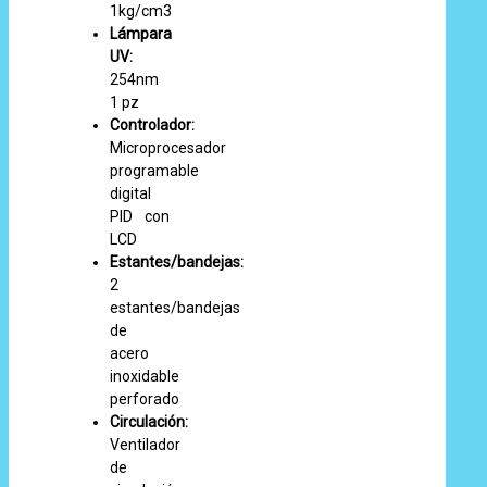
1kg/cm3
Lámpara
UV:
254nm
1 pz
Controlador:
Microprocesador
programable
digital
PID con
LCD
Estantes/bandejas:
2
estantes/bandejas
de
acero
inoxidable
perforado
Circulación:
Ventilador
de