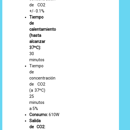
de CO2
+/- 0.1%
Tiempo
de
calentamiento
(hasta
alcanzar
37ºC):
30
minutos
Tiempo
de
concentración
de CO2
(a 37ºC)
25
minutos
a 5%
Consumo:
610W
Salida
de CO2: