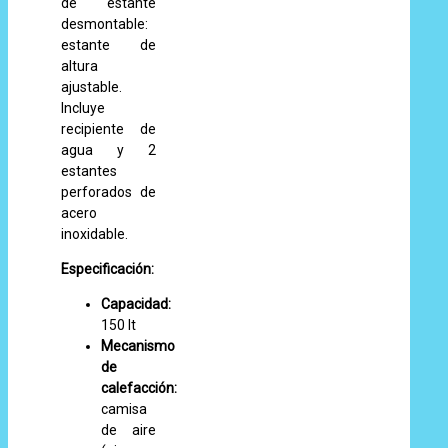
de estante
desmontable:
estante de
altura
ajustable.
Incluye
recipiente de
agua y 2
estantes
perforados de
acero
inoxidable.
Especificación:
Capacidad:
150 lt
Mecanismo
de
calefacción:
camisa
de aire