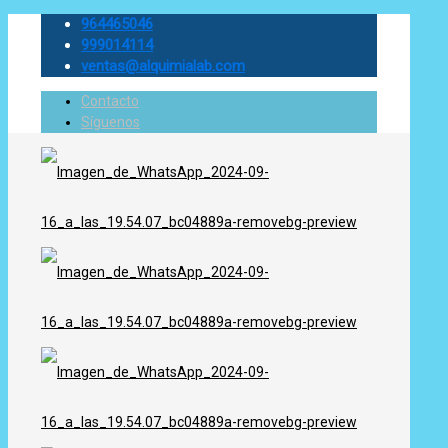
964465046
999014114
ventas@alquimialab.com
Contacto
Síguenos