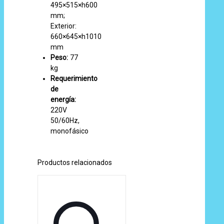
495×515×h600
mm;
Exterior:
660×645×h1010
mm
Peso:
77
kg
Requerimiento
de
energía:
220V
50/60Hz,
monofásico
Productos relacionados