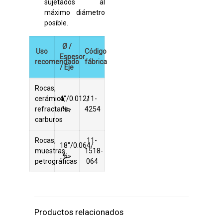
sujetados al
máximo diámetro
posible.
Ø /
Uso
Código
Espesor
recomendado
fábrica
/ Eje
Rocas,
cerámica,
4″/0.012/
11-
refractario,
½»
4254
carburos
Rocas,
11-
18″/0.064/
muestras
1518-
¾»
petrográficas
064
Productos relacionados