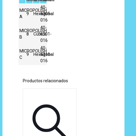
40-
MICROPOLISH
9
Hexagonal
6305-
A
016
40-
MICROPOLISH
8
Cúbico
6301-
B
016
40-
MICROPOLISH
9
Hexagonal
6310-
C
016
Productos relacionados