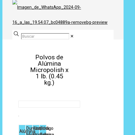
✕
Polvos de
Alúmina
Micropolish x
1 lb. (0.45
kg.)
Dureza,
Sistema
Código
Alúmina
Mohs
Cristalino
Fabrica