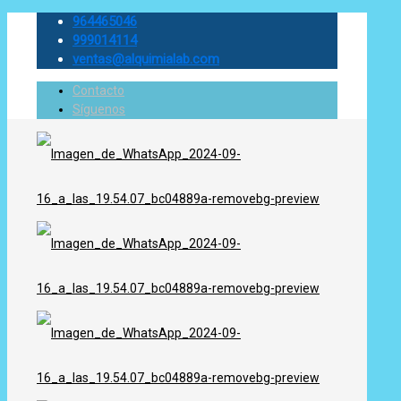
964465046
999014114
ventas@alquimialab.com
Contacto
Síguenos