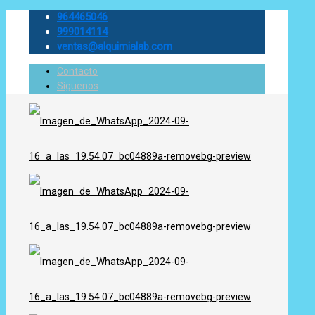
964465046
999014114
ventas@alquimialab.com
Contacto
Síguenos