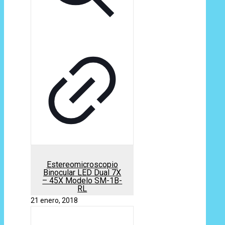
Estereomicroscopio
Binocular LED Dual 7X
– 45X Modelo SM-1B-
RL
21 enero, 2018