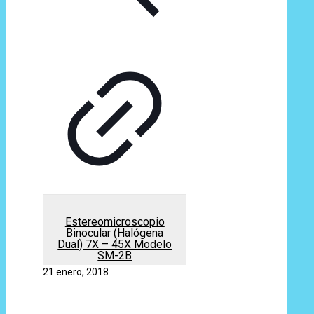
Estereomicroscopio
Binocular (Halógena
Dual) 7X – 45X Modelo
SM-2B
21 enero, 2018