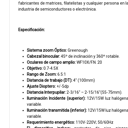
fabricantes de matrices, filatelistas y cualquier persona en l
industria de semiconductores o electrónica.
Especificación:
Sistema zoom Óptico:
Greenough
Cabezal binocular:
45º de inclinación y 360º rotable.
Oculares de campo amplio:
WF10X/F.N. 20
Objetivo:
0.7-4.5X
Rango de Zoom:
6.5:1
Distancia de trabajo (DT):
4″ (100mm)
Ajuste Dioptero:
+/-5dp
Distancia Interpupilar:
2-3/16″ – 2-15/16″(55-75mm).
Iluminación Incidente (superior):
12V/15W luz halógen
variable.
Iluminación transmitida (inferior):
12V/15W luz halógen
variable.
Requerimiento energético:
110V-220V; 50/60Hz