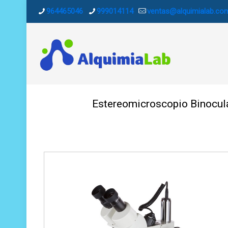
964465046
999014114
ventas@alquimialab.co
Estereomicroscopio Binocul