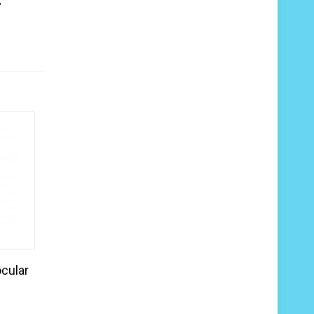
,
cular