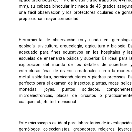
óptico Greenough 6,5: 1 y una distancia de trabajo de 4 «(10
mm), su cabeza binocular inclinada de 45 grados asegur
una fácil observación y los protectores oculares de gom
proporcionan mayor comodidad.
Herramienta de observación muy usada en: gemología
geología, silvicultura, arqueología, agricultura y biología. E
adecuado para fines educativos en los hospitales y la
escuelas de enseñanza básica y superior. Es ideal para l
exploración del mundo de los detalles de superficie 
estructuras finas de diversos materiales como la madera
metal, soldadura, semiconductores y piedras preciosas. E
perfecto para el examen de insectos, plantas, rocas, sellos
monedas, joyas, puntos soldados, componente
microelectrónicas, placas de circuitos o prácticament
cualquier objeto tridimensional.
Este microscopio es ideal para laboratorios de investigación
gemólogos, coleccionistas, grabadores, relojeros, joyeros