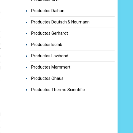
Productos Daihan
a
o
Productos Deutsch & Neumann
s
,
Productos Gerhardt
a
n
Productos Isolab
y
a
Productos Lovibond
a
Productos Memmert
l
s
Productos Ohaus
s
o
Productos Thermo Scientific
d
s
m