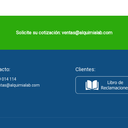
Solicite su cotización: ventas@alquimialab.com
acto:
Clientes:
 014 114
tas@alquimialab.com