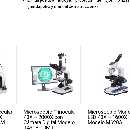
El dispositivo incluye:
protector de ojos, pinzas
guardapolvo y manual de instrucciones.
ocular
Microscopio Trinocular
Microscopio Mono
X
40X – 2000X con
LED 40X – 1600X
4M
Cámara Digital Modelo
Modelo M620A
T490B-10MT