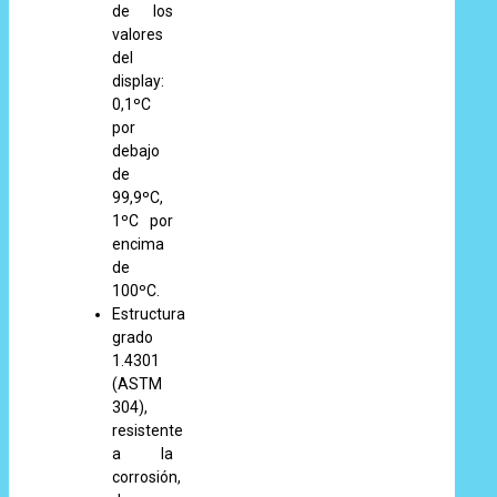
de los
valores
del
display:
0,1ºC
por
debajo
de
99,9ºC,
1ºC por
encima
de
100ºC.
Estructura
grado
1.4301
(ASTM
304),
resistente
a la
corrosión,