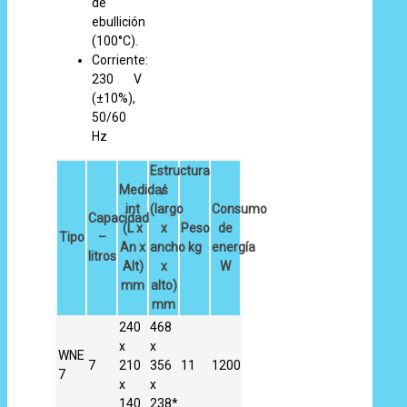
de
ebullición
(100°C).
Corriente:
230 V
(±10%),
50/60
Hz
Estructura
Medidas
/
int
(largo
Consumo
Capacidad
(L x
x
Peso
de
Tipo
–
An x
ancho
kg
energía
litros
Alt)
x
W
mm
alto)
mm
240
468
x
x
WNE
7
210
356
11
1200
7
x
x
140
238*