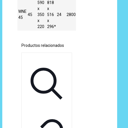
590
818
x
x
WNE
45
350
516
24
2800
45
x
x
220
296*
Productos relacionados