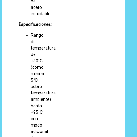
de
acero
inoxidable.
Especificaciones:
Rango
de
temperatura:
de
+30°C
(como
mínimo
5°C
sobre
temperatura
ambiente)
hasta
+95°C
con
modo
adicional