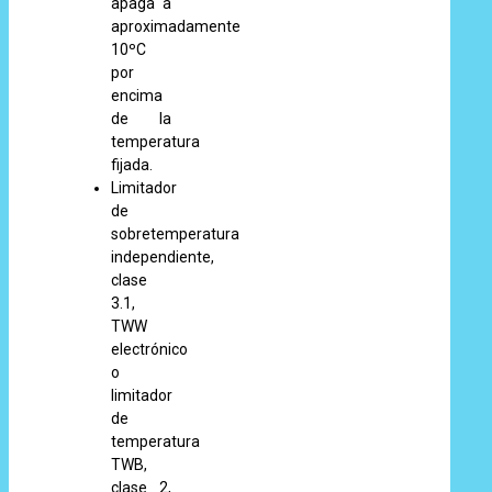
apaga a
aproximadamente
10ºC
por
encima
de la
temperatura
fijada.
Limitador
de
sobretemperatura
independiente,
clase
3.1,
TWW
electrónico
o
limitador
de
temperatura
TWB,
clase 2,