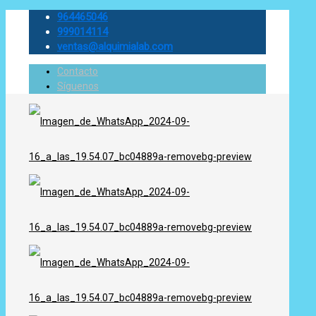
964465046
999014114
ventas@alquimialab.com
Contacto
Síguenos