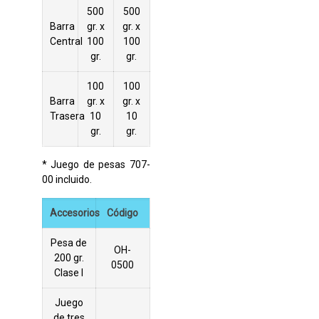
500
500
Barra
gr. x
gr. x
Central
100
100
gr.
gr.
100
100
Barra
gr. x
gr. x
Trasera
10
10
gr.
gr.
* Juego de pesas 707-
00 incluido.
Accesorios
Código
Pesa de
OH-
200 gr.
0500
Clase I
Juego
de tres