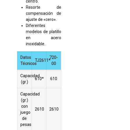
centro.
Resorte de
compensación de
ajuste de «cero».
Diferentes
modelos de platillo
en acero
inoxidable.
Datos
720-
TJ2611*
Técnicos
00
Capacidad
610*
610
(gr.)
Capacidad
(gr.)
con
2610
2610
juego
de
pesas