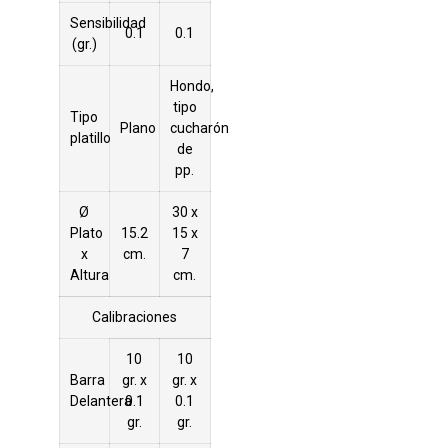
Sensibilidad
0.1
0.1
(gr.)
Hondo,
tipo
Tipo
Plano
cucharón
platillo
de
pp.
Ø
30 x
Plato
15.2
15 x
x
cm.
7
Altura
cm.
Calibraciones
10
10
Barra
gr. x
gr. x
Delantera
0.1
0.1
gr.
gr.