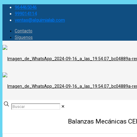
964465046
999014114
ventas@alquimialab.com
Contacto
Síguenos
✕
Balanzas Mecánicas CE