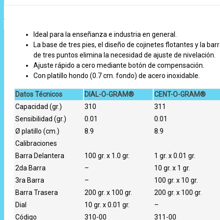
Ideal para la enseñanza e industria en general.
La base de tres pies, el diseño de cojinetes flotantes y la bar
de tres puntos elimina la necesidad de ajuste de nivelación.
Ajuste rápido a cero mediante botón de compensación.
Con platillo hondo (0.7 cm. fondo) de acero inoxidable.
Datos Técnicos
DIAL-O-GRAM®
CENT-O-GRAM®
Capacidad (gr.)
310
311
Sensibilidad (gr.)
0.01
0.01
Ø platillo (cm.)
8.9
8.9
Calibraciones
Barra Delantera
100 gr. x 1.0 gr.
1 gr. x 0.01 gr.
2da Barra
–
10 gr. x 1 gr.
3ra Barra
–
100 gr. x 10 gr.
Barra Trasera
200 gr. x 100 gr.
200 gr. x 100 gr.
Dial
10 gr. x 0.01 gr.
–
Código
310-00
311-00