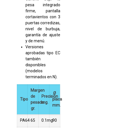
pesa integrado
firme, pantalla
cortavientos con 3
puertas corredizas,
nivel de burbuja,
garantía de ajuste
y de menú.
Versiones
aprobadas tipo EC
también
disponibles
(modelos
terminados en N).
Margen
Ø
de
Precisión
Tipo
placa
pesada
mg.
mm.
gr.
PA64
65
0.1mg
90