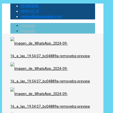
964465046
999014114
ventas@alquimialab.com
Contacto
Síguenos