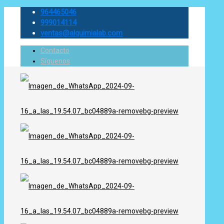
964465046
999014114
ventas@alquimialab.com
Contacto
Síguenos