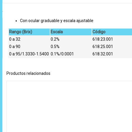
Con ocular graduable y escala ajustable
Rango (Brix)
Escala
Código
0 a 32
0.2%
618.23.001
0 a 90
0.5%
618.25.001
0 a 95/1.3330-1.5400
0.1%/0.0001
618.32.001
Productos relacionados