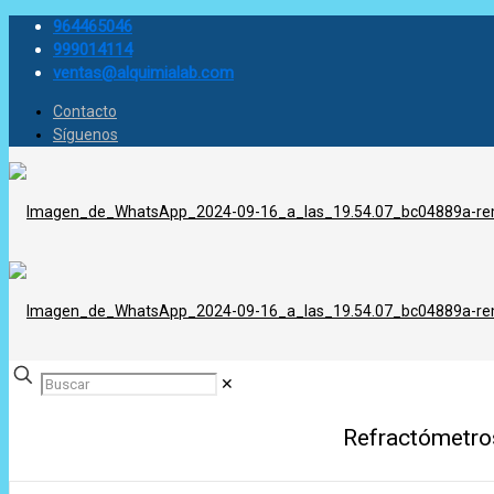
964465046
999014114
ventas@alquimialab.com
Contacto
Síguenos
✕
Refractómetros