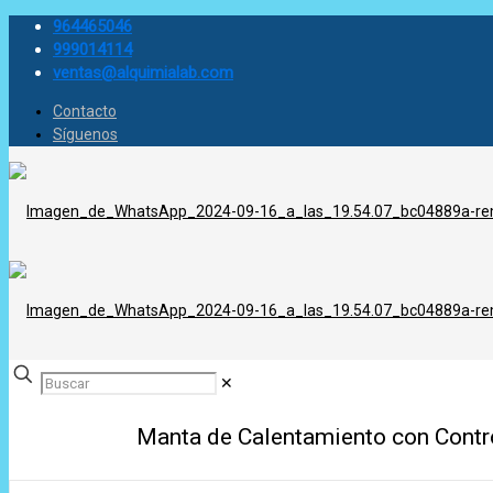
964465046
999014114
ventas@alquimialab.com
Contacto
Síguenos
✕
Manta de Calentamiento con Contro