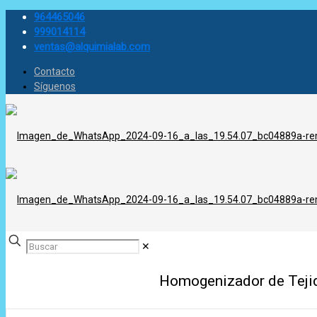
964465046
999014114
ventas@alquimialab.com
Contacto
Síguenos
✕
Homogenizador de Teji