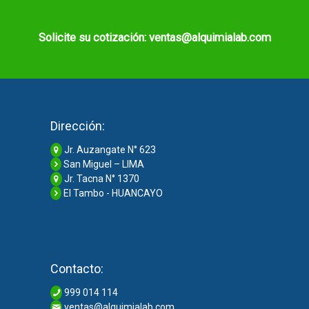
Solicite su cotización: ventas@alquimialab.com
Dirección:
Jr. Auzangate N° 623
San Miguel – LIMA
Jr. Tacna N° 1370
El Tambo - HUANCAYO
Contacto:
999 014 114
ventas@alquimialab.com