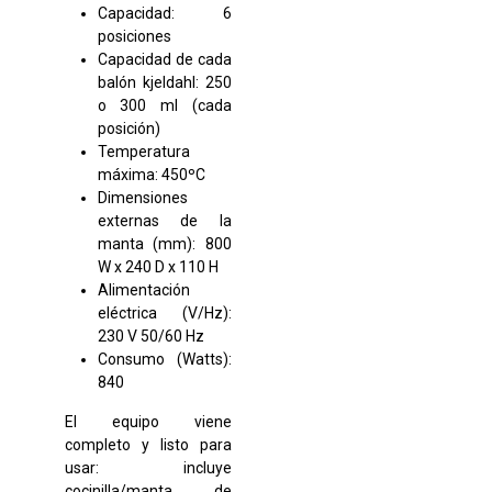
Capacidad: 6
posiciones
Capacidad de cada
balón kjeldahl: 250
o 300 ml (cada
posición)
Temperatura
máxima: 450ºC
Dimensiones
externas de la
manta (mm): 800
W x 240 D x 110 H
Alimentación
eléctrica (V/Hz):
230 V 50/60 Hz
Consumo (Watts):
840
El equipo viene
completo y listo para
usar: incluye
cocinilla/manta de