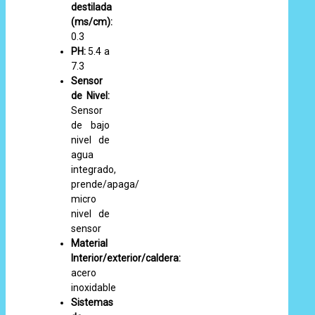
destilada
(ms/cm):
0.3
PH:
5.4 a
7.3
Sensor
de Nivel:
Sensor
de bajo
nivel de
agua
integrado,
prende/apaga/
micro
nivel de
sensor
Material
Interior/exterior/caldera:
acero
inoxidable
Sistemas