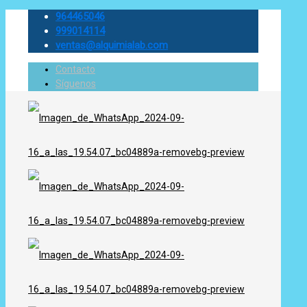
964465046
999014114
ventas@alquimialab.com
Contacto
Síguenos