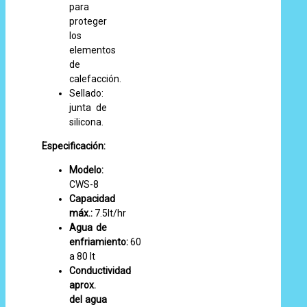
para
proteger
los
elementos
de
calefacción.
Sellado:
junta de
silicona.
Especificación:
Modelo:
CWS-8
Capacidad
máx.:
7.5lt/hr
Agua de
enfriamiento:
60
a 80 lt
Conductividad
aprox.
del agua