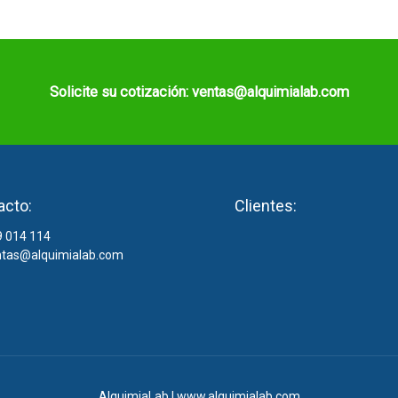
Solicite su cotización: ventas@alquimialab.com
acto:
Clientes:
 014 114
tas@alquimialab.com
AlquimiaLab | www.alquimialab.com