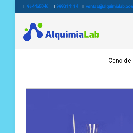
964465046
999014114
ventas@alquimialab.co
Cono de