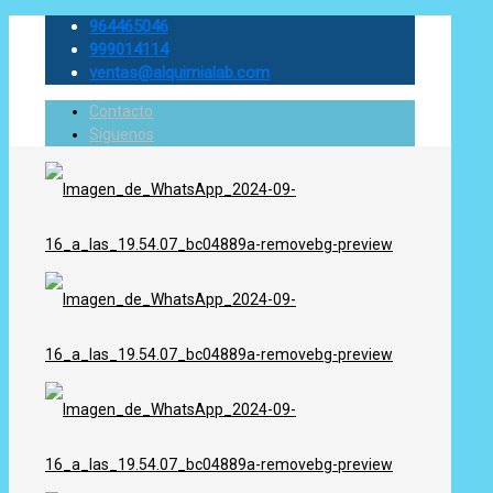
964465046
999014114
ventas@alquimialab.com
Contacto
Síguenos