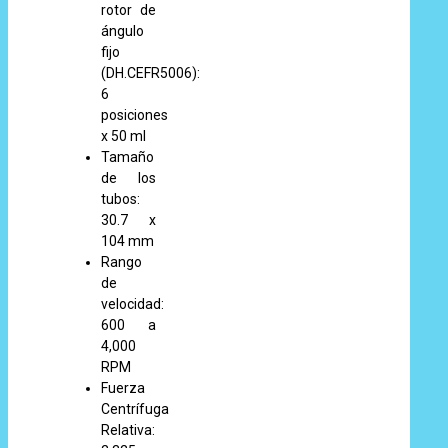
rotor de
ángulo
fijo
(DH.CEFR5006):
6
posiciones
x 50 ml
Tamaño
de los
tubos:
30.7 x
104 mm
Rango
de
velocidad:
600 a
4,000
RPM
Fuerza
Centrífuga
Relativa: