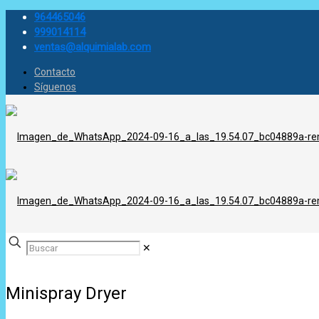
964465046
999014114
ventas@alquimialab.com
Contacto
Síguenos
✕
Minispray Dryer