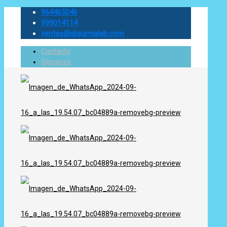
964465046
999014114
ventas@alquimialab.com
Contacto
Síguenos