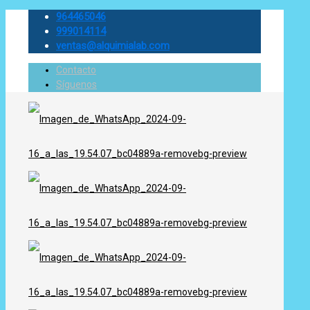
964465046
999014114
ventas@alquimialab.com
Contacto
Síguenos