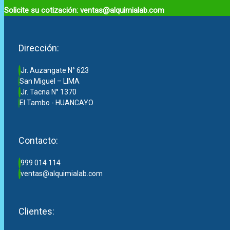
Solicite su cotización: ventas@alquimialab.com
Dirección:
Jr. Auzangate N° 623
San Miguel – LIMA
Jr. Tacna N° 1370
El Tambo - HUANCAYO
Contacto:
999 014 114
ventas@alquimialab.com
Clientes: