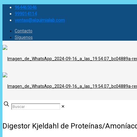
964465046
999014114
ventas@alquimialab.com
Contacto
Síguenos
✕
Digestor Kjeldahl de Proteínas/Amoníac