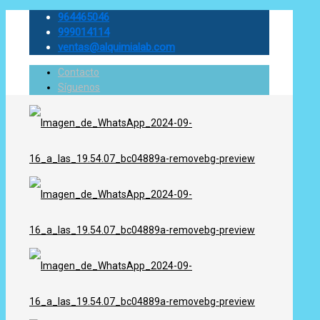
964465046
999014114
ventas@alquimialab.com
Contacto
Síguenos