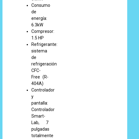
Consumo
de
energía:
6.3kW
Compresor:
1.5 HP
Refrigerante:
sistema
de
refrigeración
CFC-
Free (R-
404A)
Controlador
y
pantalla:
Controlador
Smart-
Lab, 7
pulgadas
totalmente