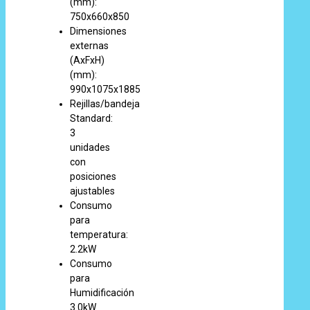
(mm):
750x660x850
Dimensiones
externas
(AxFxH)
(mm):
990x1075x1885
Rejillas/bandeja
Standard:
3
unidades
con
posiciones
ajustables
Consumo
para
temperatura:
2.2kW
Consumo
para
Humidificación
3.0kW