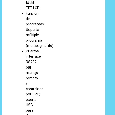
táctil
TFT LCD
Función
de
programas:
Soporte
múltiple
programa
(multisegmento)
Puertos:
interface
RS232
par
manejo
remoto
y
controlado
por PC;
puerto
USB
para