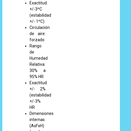
Exactitud:
+/-3ºC
(estabilidad
+/- 1ºC)
Circulación
de aire:
forzado
Rango
de
Humedad
Relativa:
30% a
95% HR
Exactitud:
+/- 2%
(estabilidad
+/-3%
HR
Dimensiones
internas
(AxFxH)