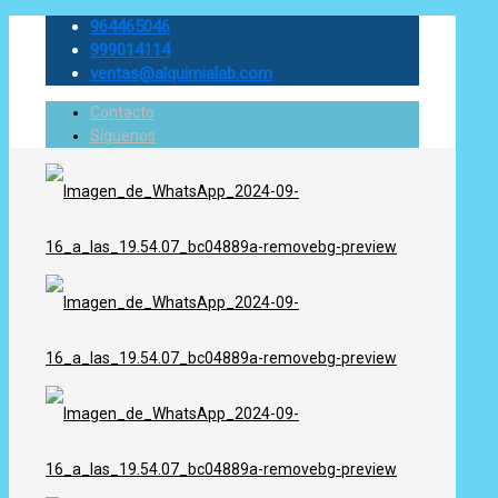
964465046
999014114
ventas@alquimialab.com
Contacto
Síguenos