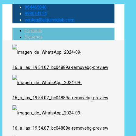
964465046
999014114
ventas@alquimialab.com
Contacto
Síguenos