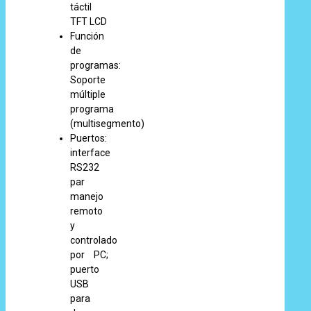
táctil
TFT LCD
Función
de
programas:
Soporte
múltiple
programa
(multisegmento)
Puertos:
interface
RS232
par
manejo
remoto
y
controlado
por PC;
puerto
USB
para