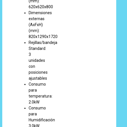
(mm):
620x620x800
Dimensiones
externas
(AxFxH)
(mm):
820x1290x1720
Rejillas/bandeja
Standard:
3
unidades
con
posiciones
ajustables
Consumo
para
temperatura:
2.0kW
Consumo
para
Humidificación
3.0kW