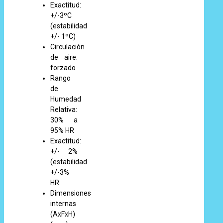
Exactitud:
+/-3ºC
(estabilidad
+/- 1ºC)
Circulación
de aire:
forzado
Rango
de
Humedad
Relativa:
30% a
95% HR
Exactitud:
+/- 2%
(estabilidad
+/-3%
HR
Dimensiones
internas
(AxFxH)