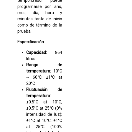
temporizador puede
programarse por año,
mes, día, hora y
minutos tanto de inicio
como de término de la
prueba.
Especificación:
Capacidad:
864
litros
Rango de
temperatura:
10°C
~ 60°C, ±1°C at
20°C
Fluctuación de
temperatura:
±0.5°C at 10°C,
±0.5°C at 25°C (0%
intensidad de luz);
±1°C at 10°C, ±1°C
at 25°C (100%