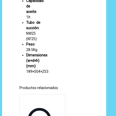
Capacidad
de
aceite:
1lt
Tubo de
succión:
NW25
(KF25)
Peso:
28.5Kg
Dimensiones
(w×d×h)
(mm):
189×504×253
Productos relacionados