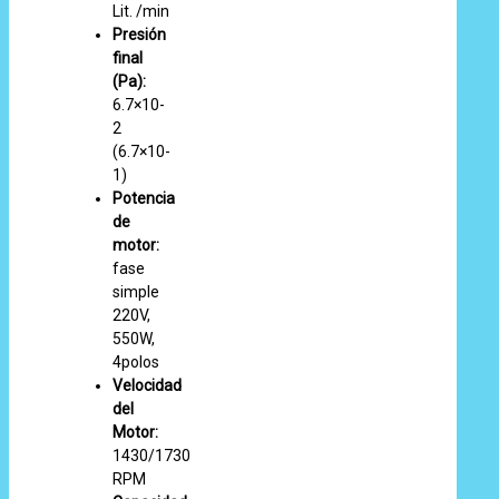
Lit. /min
Presión
final
(Pa):
6.7×10-
2
(6.7×10-
1)
Potencia
de
motor:
fase
simple
220V,
550W,
4polos
Velocidad
del
Motor:
1430/1730
RPM