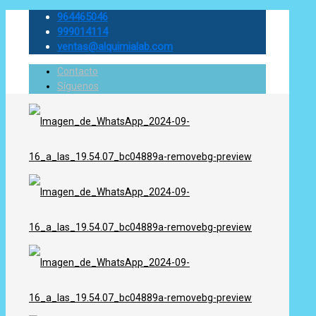
964465046
999014114
ventas@alquimialab.com
Contacto
Síguenos