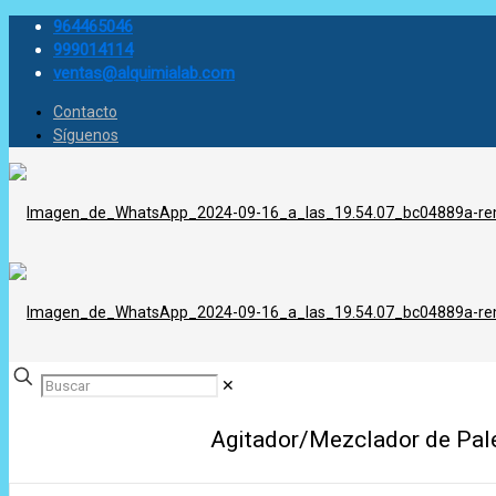
964465046
999014114
ventas@alquimialab.com
Contacto
Síguenos
✕
Agitador/Mezclador de Pale