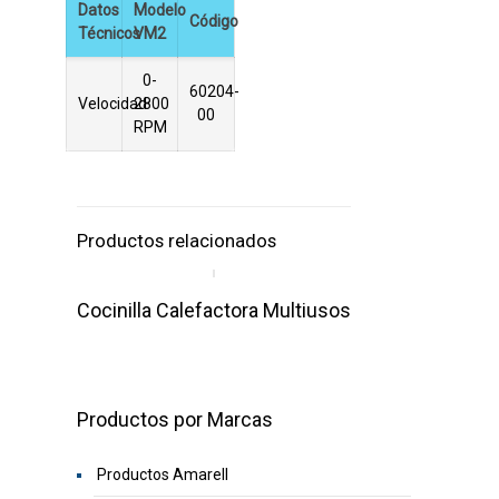
Datos
Modelo
Código
Técnicos
VM2
0-
60204-
Velocidad
2800
00
RPM
Productos relacionados
Cocinilla Calefactora Multiusos
Productos por Marcas
Productos Amarell