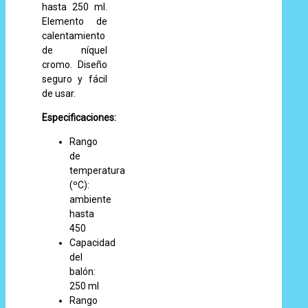
hasta 250 ml.
Elemento de
calentamiento
de níquel
cromo. Diseño
seguro y fácil
de usar.
Especificaciones:
Rango
de
temperatura
(ºC):
ambiente
hasta
450
Capacidad
del
balón:
250 ml
Rango