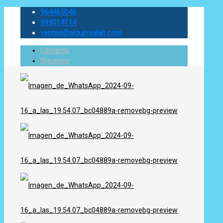
964465046
999014114
ventas@alquimialab.com
Contacto
Síguenos