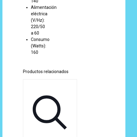
140
Alimentación
eléctrica
(V/Hz):
220/50
a 60
Consumo
(Watts):
160
Productos relacionados