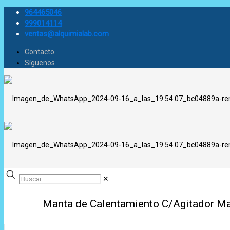
964465046
999014114
ventas@alquimialab.com
Contacto
Síguenos
✕
Manta de Calentamiento C/Agitador Ma