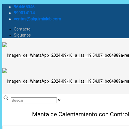
964465046
999014114
ventas@alquimialab.com
Contacto
Síguenos
✕
Manta de Calentamiento con Contro