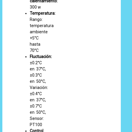
calentamiento:
300 w
Temperatura:
Rango:
temperatura
ambiente
+5°C
hasta
70°C
Fluctuación:
±0.2°C
en 37°C,
±0.3°C
en 50°C,
Variación:
±0.4°C
en 37°C,
±0.7°C
en 50°C,
Sensor:
PT100
Control