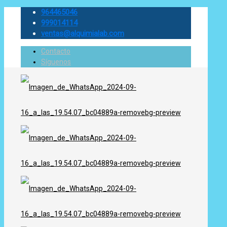
964465046
999014114
ventas@alquimialab.com
Contacto
Síguenos