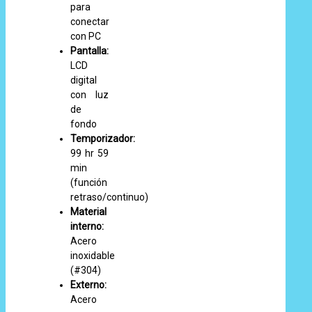
para
conectar
con PC
Pantalla:
LCD
digital
con luz
de
fondo
Temporizador:
99 hr 59
min
(función
retraso/continuo)
Material
interno:
Acero
inoxidable
(#304)
Externo:
Acero