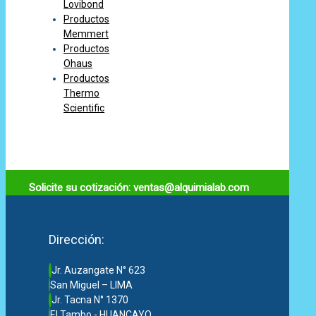
Lovibond
Productos
Memmert
Productos
Ohaus
Productos
Thermo
Scientific
Solicite su cotización: ventas@alquimialab.com
Dirección:
Jr. Auzangate N° 623
San Miguel – LIMA
Jr. Tacna N° 1370
El Tambo - HUANCAYO