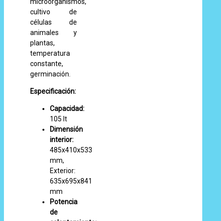
microorganismos,
cultivo de
células de
animales y
plantas,
temperatura
constante,
germinación.
Especificación:
Capacidad:
105 lt
Dimensión
interior:
485x410x533
mm,
Exterior:
635x695x841
mm
Potencia
de