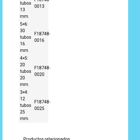
tubos
0013
13
mm.
5×6:
30
F18748-
tubos
0016
16
mm.
4×5:
20
F18748-
tubos
0020
20
mm.
3×4:
12
F18748-
tubos
0025
25
mm.
Productos relacionados