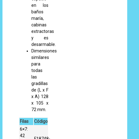
en los
baños
maría,
cabinas
extractoras
y es
desarmable.
Dimensiones
similares
para
todas
las
gradillas
de (L x F
x A) 128
x 105 x
72 mm.
Filas
Código
6×7:
42
F18748-