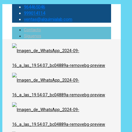
964465046
999014114
ventas@alquimialab.com
Contacto
Síguenos